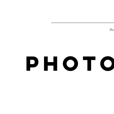
Ac
Phot