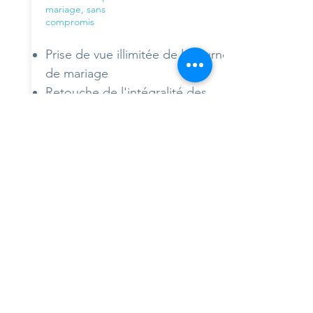
mariage, sans
compromis
Prise de vue illimitée de la journée
de mariage
Retouche de l'intégralité des
photos
3 agrandissements 20x30 cm
offerts
Duplication de l'intégralité des
photos en Noir & Blanc
Galerie privée en ligne
Plus d'infos
2000€
Réserver